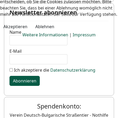
entscheiden, ob Sie die Cookies zulassen möchten. Bitte
beachten Sie, dass bei einer Ablehnung womöglich nicht
Newsletter abonnieren
mehr alle Funktionalitäten der Seite zur Verfügung stehen.
Akzeptieren
Ablehnen
Name
Weitere Informationen
|
Impressum
E-Mail
Ich akzeptiere die
Datenschutzerklärung
Abonnieren
Spendenkonto:
Verein Deutsch-Bulgarische Straßentier - Nothilfe