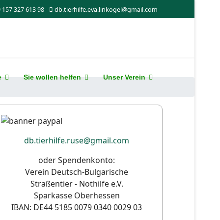
 157 327 613 98
db.tierhilfe.eva.linkogel@gmail.com
e
Sie wollen helfen
Unser Verein
db.tierhilfe.ruse@gmail.com
oder Spendenkonto:
Verein Deutsch-Bulgarische
Straßentier - Nothilfe e.V.
Sparkasse Oberhessen
IBAN: DE44 5185 0079 0340 0029 03