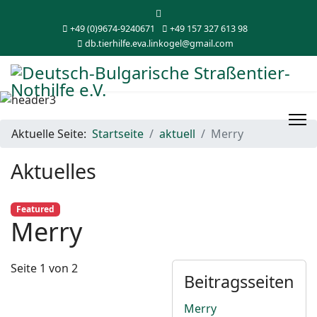
+49 (0)9674-9240671
+49 157 327 613 98
db.tierhilfe.eva.linkogel@gmail.com
Aktuelle Seite:
Startseite
aktuell
Merry
Aktuelles
Featured
Merry
Seite 1 von 2
Beitragsseiten
Merry