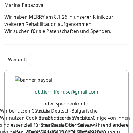
Marina Papazova
Wir haben MERRY am 8.1.26 in unserer Klinik zur
weiteren Rehabilitation aufgenommen.
Wir suchen für sie Patenschaften und Spenden.
Weiter
db.tierhilfe.ruse@gmail.com
oder Spendenkonto:
Wir benutzen Cookies
Verein Deutsch-Bulgarische
Wir nutzen Cookies auf unserer Website. Einige von ihnen
Straßentier - Nothilfe e.V.
sind essenziell für den Betrieb der Seite, während andere
Sparkasse Oberhessen
uns helfen, diese Website und die Nutzererfahrung zu
IBAN: DE44 5185 0079 0340 0029 03