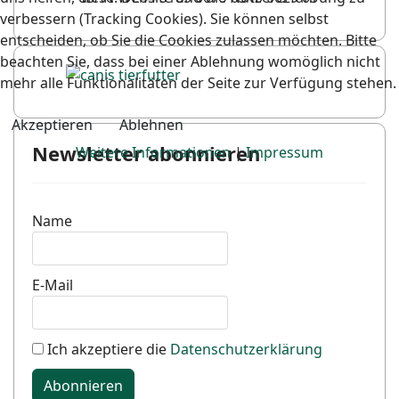
verbessern (Tracking Cookies). Sie können selbst
entscheiden, ob Sie die Cookies zulassen möchten. Bitte
beachten Sie, dass bei einer Ablehnung womöglich nicht
mehr alle Funktionalitäten der Seite zur Verfügung stehen.
Akzeptieren
Ablehnen
Newsletter abonnieren
Weitere Informationen
|
Impressum
Name
E-Mail
Ich akzeptiere die
Datenschutzerklärung
Abonnieren