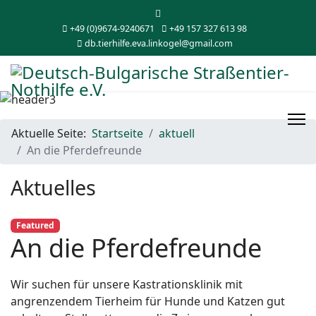
+49 (0)9674-9240671
+49 157 327 613 98
db.tierhilfe.eva.linkogel@gmail.com
Aktuelle Seite:
Startseite
aktuell
An die Pferdefreunde
Aktuelles
Featured
An die Pferdefreunde
Wir suchen für unsere Kastrationsklinik mit
angrenzendem Tierheim für Hunde und Katzen gut